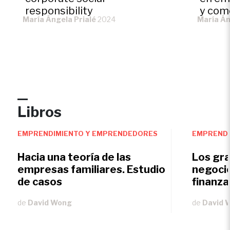
responsibility
y com
María Ángela Prialé
2024
María Án
Libros
EMPRENDIMIENTO Y EMPRENDEDORES
EMPRENDI
Hacia una teoría de las
Los gr
empresas familiares. Estudio
negocio
de casos
finanza
de
David Wong
de
David 