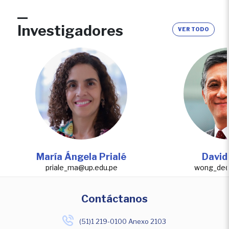
Investigadores
VER TODO
María Ángela Prialé
Davi
priale_ma@up.edu.pe
wong_de@
Contáctanos
(51)1 219-0100 Anexo 2103