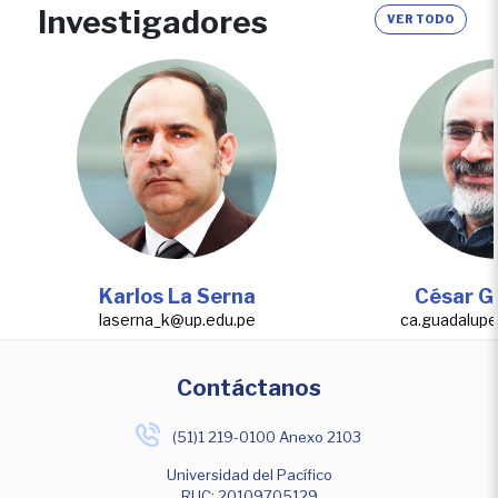
Investigadores
VER TODO
Karlos La Serna
César G
laserna_k@up.edu.pe
ca.guadalup
Contáctanos
(51)1 219-0100 Anexo 2103
Universidad del Pacífico
RUC: 20109705129