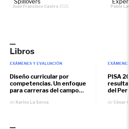
Spillovers
Exper
Juan Francisco Castro
2021
Pablo L
Libros
EXÁMENES Y EVALUACIÓN
EXÁMENES
Diseño curricular por
PISA 2
competencias. Un enfoque
resulta
para carreras del campo
del Per
económico-empresarial
de
Karlos La Serna
de
César 