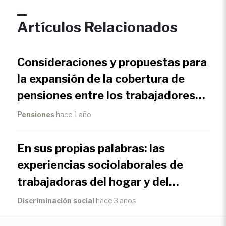
Artículos Relacionados
Consideraciones y propuestas para
la expansión de la cobertura de
pensiones entre los trabajadores
independientes en el Perú
Pensiones
hace 1 año
En sus propias palabras: las
experiencias sociolaborales de
trabajadoras del hogar y del
cuidado de Bolivia, Perú y Uruguay
Discriminación social
hace 3 años