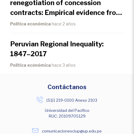
renegotiation of concession
contracts: Empirical evidence from
Peru
Política económica
hace 2 años
Peruvian Regional Inequality:
1847–2017
Política económica
hace 3 años
Contáctanos
(51)1 219-0100 Anexo 2103
Universidad del Pacífico
RUC: 20109705129
comunicacionesciup@up.edu.pe