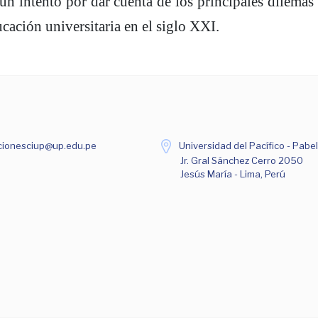
un intento por dar cuenta de los principales dilemas
ucación universitaria en el siglo XXI.
ionesciup@up.edu.pe
Universidad del Pacífico - Pabel
Jr. Gral Sánchez Cerro 2050
Jesús María - Lima, Perú