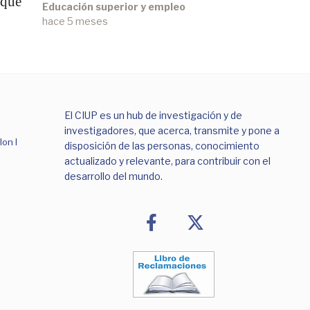
 que
opportunities: evidence
Educación superior y empleo
from a field experiment
hace 5 meses
El CIUP es un hub de investigación y de
investigadores, que acerca, transmite y pone a
lon I
disposición de las personas, conocimiento
actualizado y relevante, para contribuir con el
desarrollo del mundo.