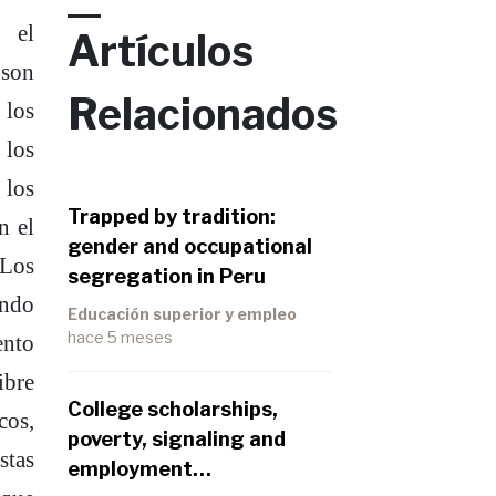
 el
Artículos
 son
Relacionados
 los
 los
los
Trapped by tradition:
n el
gender and occupational
 Los
segregation in Peru
endo
Educación superior y empleo
hace 5 meses
ento
ibre
College scholarships,
cos,
poverty, signaling and
stas
employment