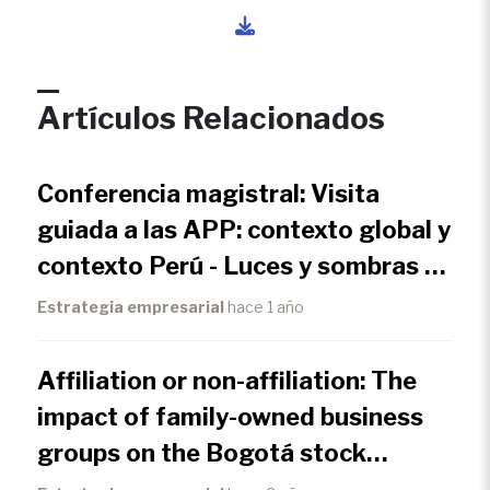
Artículos Relacionados
Conferencia magistral: Visita
guiada a las APP: contexto global y
contexto Perú - Luces y sombras y
el futuro
Estrategia empresarial
hace 1 año
Affiliation or non-affiliation: The
impact of family-owned business
groups on the Bogotá stock
market, 1950-1980