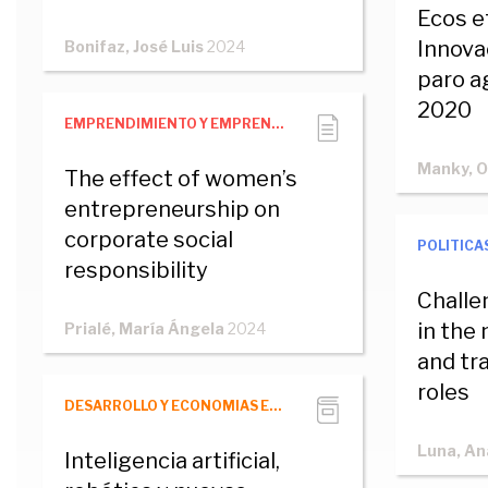
Ecos e
Innova
Bonifaz, José Luis
2024
paro a
2020
EMPRENDIMIENTO Y EMPRENDEDORES
Manky, 
The effect of women’s
entrepreneurship on
corporate social
POLITICA
responsibility
Challe
in the
Prialé, María Ángela
2024
and tra
roles
DESARROLLO Y ECONOMIAS EMERGENTES
Luna, An
Inteligencia artificial,