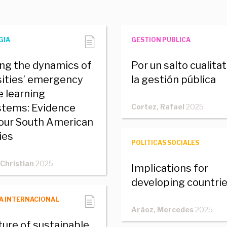
GIA
GESTION PUBLICA
ing the dynamics of
Por un salto cualitat
sities’ emergency
la gestión pública
 learning
tems: Evidence
Cortez, Rafael
2025
our South American
ies
POLITICAS SOCIALES
 Christian
2025
Implications for
developing countri
A INTERNACIONAL
Aráoz, Mercedes
2025
ture of sustainable