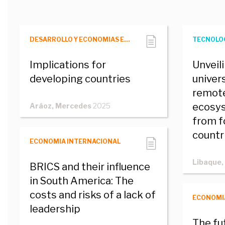
DESARROLLO Y ECONOMIAS EMERGENTES
TECNOLO
Implications for
Unveil
developing countries
univer
remote
ecosys
Aráoz, Mercedes
2025
from f
countr
ECONOMIA INTERNACIONAL
Libaque,
BRICS and their influence
in South America: The
costs and risks of a lack of
ECONOMI
leadership
The fu