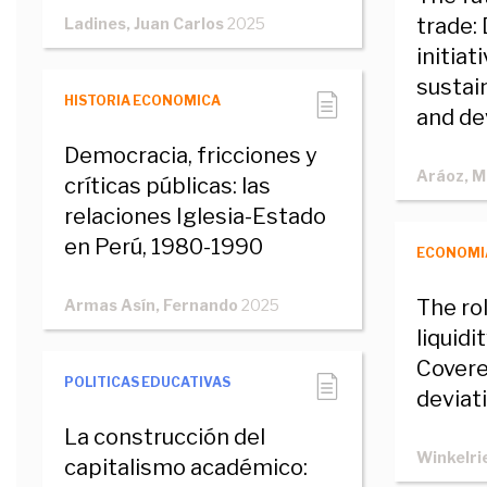
trade:
Ladines, Juan Carlos
2025
initiat
sustai
HISTORIA ECONOMICA
and de
Democracia, fricciones y
Aráoz, 
críticas públicas: las
relaciones Iglesia-Estado
en Perú, 1980-1990
ECONOMI
The ro
Armas Asín, Fernando
2025
liquidi
Covere
POLITICAS EDUCATIVAS
deviat
La construcción del
Winkelri
capitalismo académico: