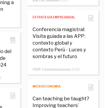
Barrón, Manuel
2025
ning a
on
ESTRATEGIA EMPRESARIAL
Conferencia magistral:
Visita guiada a las APP:
contexto global y
contexto Perú - Luces y
o del
sombras y el futuro
 de
024
CIUP, Comunicaciones
2025
5
MICROECONOMIA
Can teaching be taught?
Improving teachers’
s,