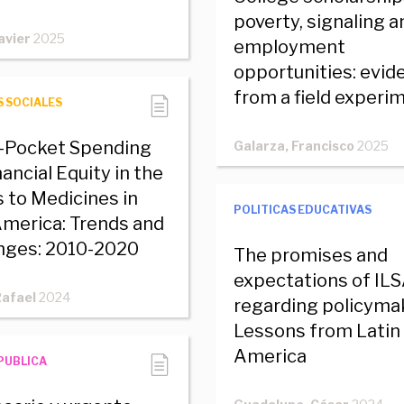
poverty, signaling a
avier
2025
employment
opportunities: evid
from a field experi
S SOCIALES
-Pocket Spending
Galarza, Francisco
2025
ancial Equity in the
 to Medicines in
POLITICAS EDUCATIVAS
America: Trends and
nges: 2010-2020
The promises and
expectations of IL
Rafael
2024
regarding policyma
Lessons from Latin
America
PUBLICA