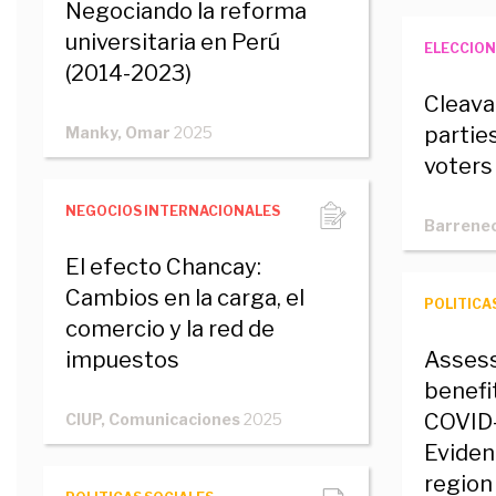
Negociando la reforma
universitaria en Perú
ELECCION
(2014-2023)
Cleava
partie
Manky, Omar
2025
voters
NEGOCIOS INTERNACIONALES
Barrenec
El efecto Chancay:
Cambios en la carga, el
POLITICA
comercio y la red de
impuestos
Assess
benefit
COVID-
CIUP, Comunicaciones
2025
Eviden
region