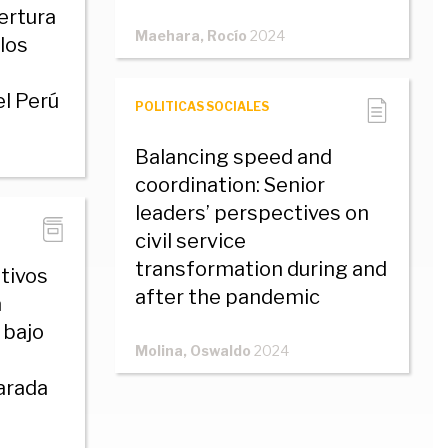
ertura
Maehara, Rocío
2024
los
l Perú
POLITICAS SOCIALES
Balancing speed and
coordination: Senior
leaders’ perspectives on
civil service
transformation during and
tivos
after the pandemic
a
 bajo
Molina, Oswaldo
2024
arada