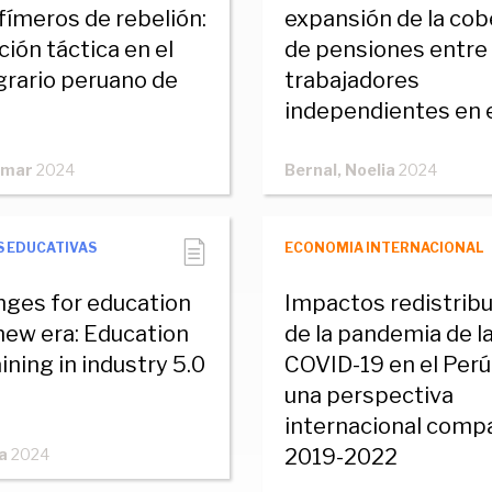
fímeros de rebelión:
expansión de la cob
ción táctica en el
de pensiones entre 
grario peruano de
trabajadores
independientes en e
Omar
2024
Bernal, Noelia
2024
S EDUCATIVAS
ECONOMIA INTERNACIONAL
nges for education
Impactos redistribu
 new era: Education
de la pandemia de l
ining in industry 5.0
COVID-19 en el Perú
una perspectiva
internacional comp
2019-2022
a
2024