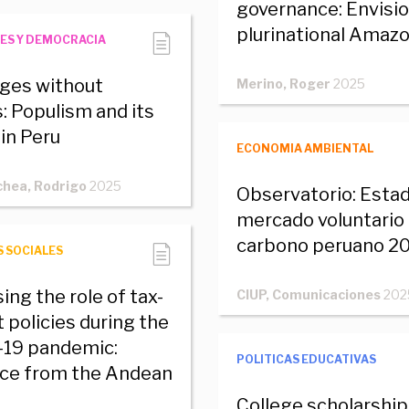
governance: Envisio
plurinational Amaz
ES Y DEMOCRACIA
ges without
Merino, Roger
2025
s: Populism and its
 in Peru
ECONOMIA AMBIENTAL
hea, Rodrigo
2025
Observatorio: Estad
mercado voluntario
carbono peruano 2
S SOCIALES
ing the role of tax-
CIUP, Comunicaciones
202
 policies during the
19 pandemic:
POLITICAS EDUCATIVAS
ce from the Andean
College scholarship