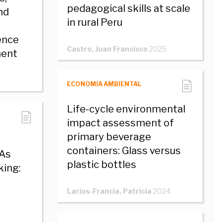
pedagogical skills at scale
nd
in rural Peru
ence
Castro, Juan Francisco
2025
ment
ECONOMIA AMBIENTAL
Life-cycle environmental
impact assessment of
primary beverage
containers: Glass versus
SAs
plastic bottles
king:
Larios-Francia, Patricia
2024