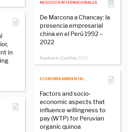
NEGOCIOS INTERNACIONALES
De Marcona a Chancay: la
presencia empresarial
china en el Perú 1992 –
l
2022
or,
nt in
Sanborn, Cynthia
2024
ning
ECONOMIA AMBIENTAL
Factors and socio-
economic aspects that
influence willingness to
pay (WTP) for Peruvian
organic quinoa