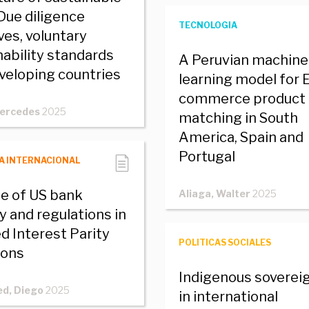
 Due diligence
TECNOLOGIA
ives, voluntary
nability standards
A Peruvian machine
veloping countries
learning model for 
commerce product
Mercedes
2025
matching in South
America, Spain and
Portugal
A INTERNACIONAL
le of US bank
Aliaga, Walter
2025
ty and regulations in
d Interest Parity
POLITICAS SOCIALES
ions
Indigenous soverei
ed, Diego
2025
in international