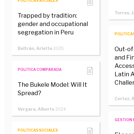
POLITICAS SOCIALES
Torres, J
Trapped by tradition:
gender and occupational
segregation in Peru
POLITICA
Out-of
Beltrán, Arlette
2025
and Fin
Access
POLITICA COMPARADA
Latin 
Challe
The Bukele Model: Will It
Spread?
Cortez, 
Vergara, Alberto
2024
GESTION 
POLITICAS SOCIALES