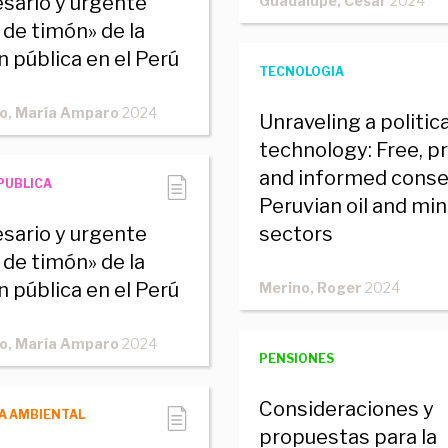
esario y urgente
Guadalupe, César
2024
 de timón» de la
n pública en el Perú
TECNOLOGIA
o, María Amparo
2024
Unraveling a politica
technology: Free, pri
and informed conse
PUBLICA
Peruvian oil and mi
esario y urgente
sectors
 de timón» de la
n pública en el Perú
Merino, Roger
2024
o, María Amparo
2024
PENSIONES
Consideraciones y
A AMBIENTAL
propuestas para la