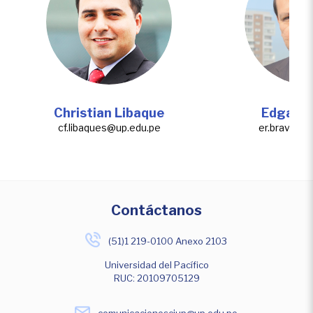
Christian Libaque
Edgardo
cf.libaques@up.edu.pe
er.bravoo@
Contáctanos
(51)1 219-0100 Anexo 2103
Universidad del Pacífico
RUC: 20109705129