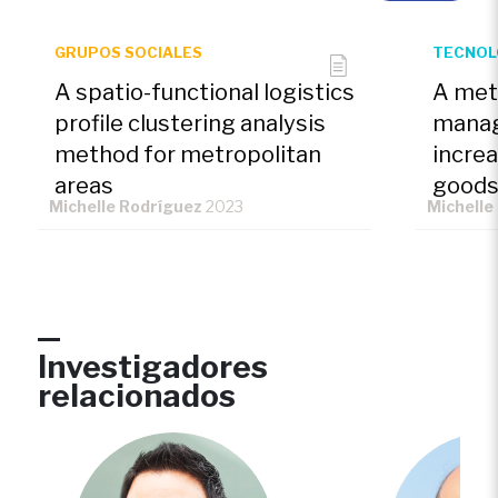
GRUPOS SOCIALES
TECNOL
A spatio-functional logistics
A met
profile clustering analysis
manag
method for metropolitan
increa
areas
goods
Michelle Rodríguez
2023
Michelle
vulne
durin
pand
Investigadores
relacionados