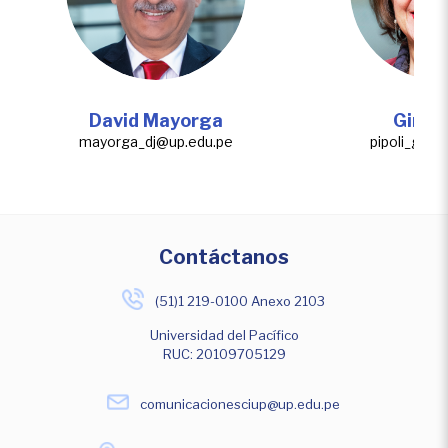
David Mayorga
Gina P
mayorga_dj@up.edu.pe
pipoli_gm@
Contáctanos
(51)1 219-0100 Anexo 2103
Universidad del Pacífico
RUC: 20109705129
comunicacionesciup@up.edu.pe