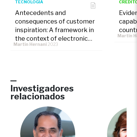
TECNOLOGIA
CREDIT
Antecedents and
Eviden
consequences of customer
capabi
inspiration: A framework in
count
Martín H
the context of electronic
Martín Hernani
2023
device brands
Investigadores
relacionados