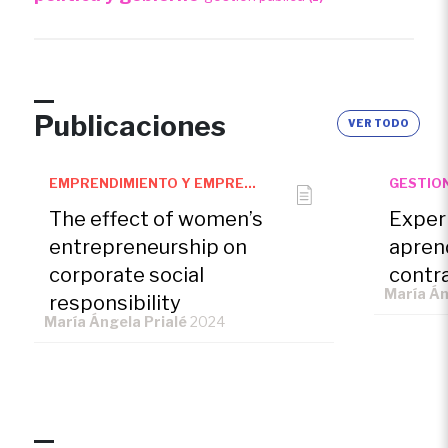
Publicaciones
VER TODO
EMPRENDIMIENTO Y EMPRENDEDORES
GESTIO
The effect of women’s
Experi
entrepreneurship on
aprend
corporate social
contr
María Án
responsibility
María Ángela Prialé
2024