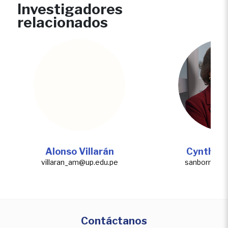
Investigadores
relacionados
Alonso Villarán
Cynthia 
villaran_am@up.edu.pe
sanborn_ca@
Contáctanos