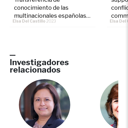
conocimiento de las
confli
multinacionales españolas
commi
Elsa Del Castillo
2023
Elsa Del 
en el mercado peruano
inter
for In
Investigadores
relacionados