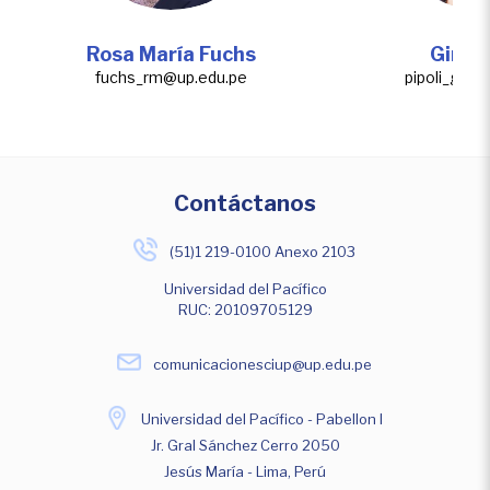
Rosa María Fuchs
Gina P
fuchs_rm@up.edu.pe
pipoli_gm@
Contáctanos
(51)1 219-0100 Anexo 2103
Universidad del Pacífico
RUC: 20109705129
comunicacionesciup@up.edu.pe
Universidad del Pacífico - Pabellon I
Jr. Gral Sánchez Cerro 2050
Jesús María - Lima, Perú