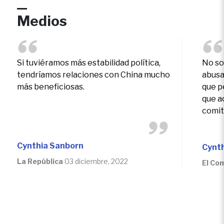
Medios
Si tuviéramos más estabilidad política,
No so
tendríamos relaciones con China mucho
abusa
más beneficiosas.
que p
que a
comit
“todo
recib
Cynthia Sanborn
La República
03 diciembre, 2022
El Co