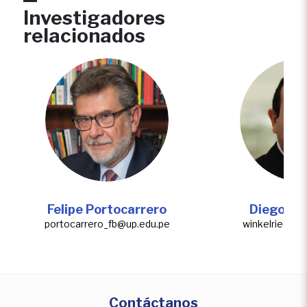
Investigadores
relacionados
Felipe Portocarrero
Diego Wi
portocarrero_fb@up.edu.pe
winkelried_d
Contáctanos