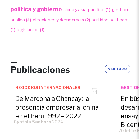
politica y gobierno
china y asia-pacifico
gestion
(1)
publica
elecciones y democracia
partidos politicos
(4)
(2)
legislacion
(1)
(1)
Publicaciones
VER TODO
NEGOCIOS INTERNACIONALES
GESTIO
De Marcona a Chancay: la
En bú
presencia empresarial china
desarr
en el Perú 1992 – 2022
ensayo
Cynthia Sanborn
2024
Bicen
Arlette 