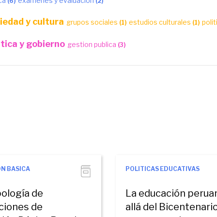
ca
examenes y evaluacion
(6)
(2)
iedad y cultura
grupos sociales
estudios culturales
poli
(1)
(1)
itica y gobierno
gestion publica
(3)
N BASICA
POLITICAS EDUCATIVAS
pología de
La educación perua
uciones de
allá del Bicentenario