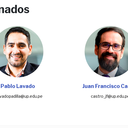
onados
Pablo Lavado
Juan Francisco Ca
avadopadilla@up.edu.pe
castro_jf@up.edu.p