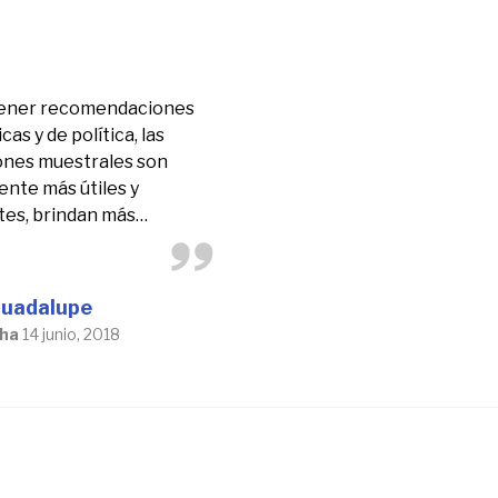
ener recomendaciones
as y de política, las
ones muestrales son
ente más útiles y
tes, brindan más
ión y carecen de los
sociados a las censale.
Guadalupe
ha
14 junio, 2018