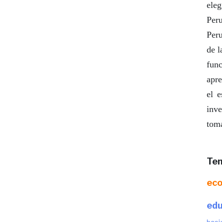
ele
Per
Per
de l
fun
apre
el e
inve
toma
Tem
ec
edu