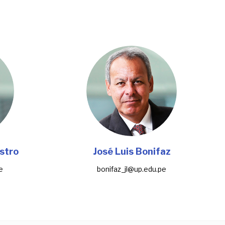
stro
José Luis Bonifaz
e
bonifaz_jl@up.edu.pe