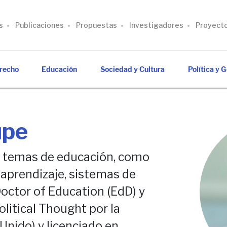
s
Publicaciones
Propuestas
Investigadores
Proyect
recho
Educación
Sociedad y Cultura
Política y 
upe
n temas de educación, como
 aprendizaje, sistemas de
octor of Education (EdD) y
olitical Thought por la
Unido) y licenciado en