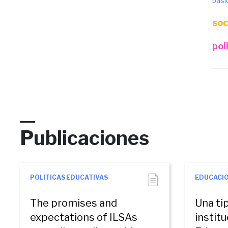
basi
soc
pol
Publicaciones
POLITICAS EDUCATIVAS
EDUCACIO
The promises and
Una ti
expectations of ILSAs
instit