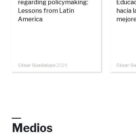
regarding policymaking:
Educac
Lessons from Latin
hacia 
America
mejore
financ
César Guadalupe
2024
César G
Medios