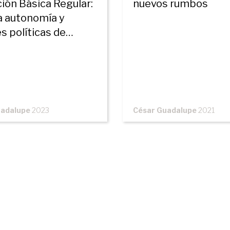
ión Básica Regular:
nuevos rumbos
la autonomía y
s políticas de
iamiento
uadalupe
2023
César Guadalupe
2021