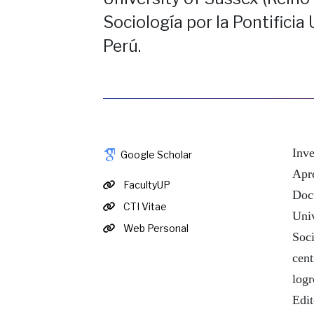
Sociología por la Pontificia
Perú.
Inv
Google Scholar
Apr
FacultyUP
Doct
CTI Vitae
Uni
Web Personal
Soci
cen
logr
Edi