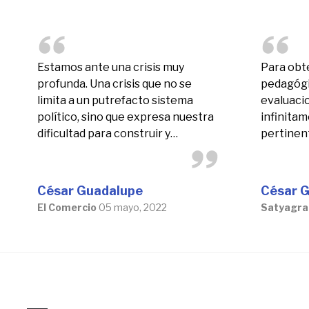
Estamos ante una crisis muy
Para obt
profunda. Una crisis que no se
pedagógic
limita a un putrefacto sistema
evaluaci
político, sino que expresa nuestra
infinitam
dificultad para construir y
pertinen
sostener un sentido de comunidad
informac
nacional.
riesgos a
César Guadalupe
César 
El Comercio
05 mayo, 2022
Satyagra