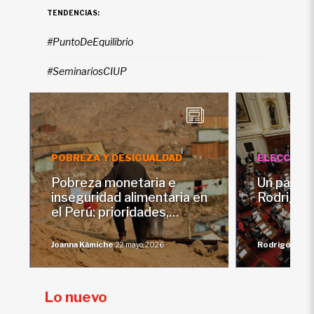
TENDENCIAS:
#PuntoDeEquilibrio
#SeminariosCIUP
POBREZA Y DESIGUALDAD
ELECCIONE
Pobreza monetaria e
Un país s
inseguridad alimentaria en
Rodrigo 
el Perú: prioridades,
oportunidades y riesgos,
por Joanna Kámiche
Joanna Kámiche
Rodrigo Barr
22 mayo, 2026
Zegarra
Lo nuevo