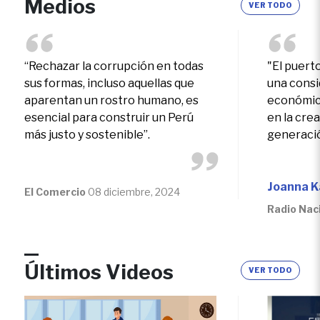
Medios
VER TODO
el Perú con énfasis en políticas
sociales
“Rechazar la corrupción en todas
"El puert
sus formas, incluso aquellas que
una consi
aparentan un rostro humano, es
económica
esencial para construir un Perú
en la cre
más justo y sostenible”.
generaci
tributario
gobiernos
más recur
Joanna 
El Comercio
08 diciembre, 2024
servicios 
Radio Nac
Últimos Videos
VER TODO