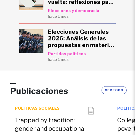
vuelta: reflexiones para
el futuro del país
Elecciones y democracia
hace 1 mes
Elecciones Generales
2026: Análisis de las
propuestas en materia
de seguridad ciudadana
Partidos políticos
hace 1 mes
Publicaciones
VER TODO
POLITICAS SOCIALES
POLITI
Trapped by tradition:
Colleg
gender and occupational
povert