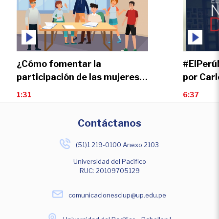
¿Cómo fomentar la
#ElPerú
participación de las mujeres
por Car
en la ciencia? |
1:31
6:37
Reconocimiento de pares
Contáctanos
(51)1 219-0100 Anexo 2103
Universidad del Pacífico
RUC: 20109705129
comunicacionesciup@up.edu.pe