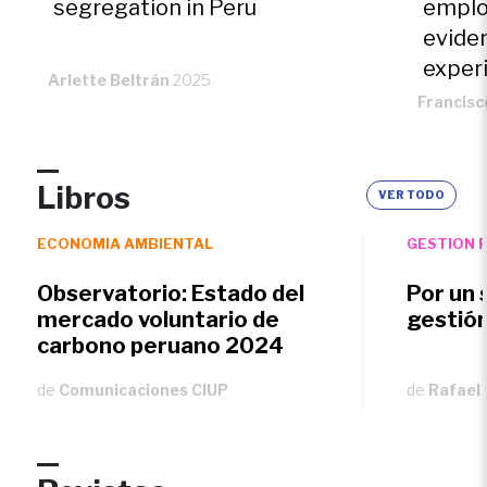
segregation in Peru
emplo
eviden
exper
Arlette Beltrán
2025
Francisc
Libros
VER TODO
ECONOMIA AMBIENTAL
GESTION 
Observatorio: Estado del
Por un s
mercado voluntario de
gestión
carbono peruano 2024
de
Comunicaciones CIUP
de
Rafael